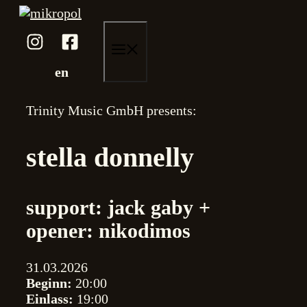
Zum
Inhalt
springen
menü
en
Trinity Music GmbH presents:
stella donnelly
support: jack gaby +
opener: nikodimos
31.03.2026
Beginn:
20:00
Einlass:
19:00