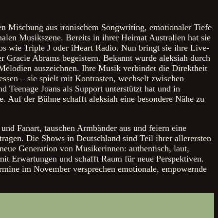
ren Mischung aus ironischem Songwriting, emotionaler Tiefe
alen Musikszene. Bereits in ihrer Heimat Australien hat sie
os wie Triple J oder iHeart Radio. Nun bringt sie ihre Live-
er Gracie Abrams begeistern. Bekannt wurde aleksiah durch
 Melodien auszeichnen. Ihre Musik verbindet die Direktheit
essen – sie spielt mit Kontrasten, wechselt zwischen
d Teenage Joans als Support unterstützt hat und in
e. Auf der Bühne schafft aleksiah eine besondere Nähe zu
 und Fanart, tauschen Armbänder aus und feiern eine
ragen. Die Shows in Deutschland sind Teil ihrer allerersten
 neue Generation von Musikerinnen: authentisch, laut,
e mit Erwartungen und schafft Raum für neue Perspektiven.
andtermine im November versprechen emotionale, empowernde