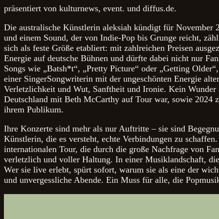
präsentiert von kulturnews, event. und diffus.de.
Die australische Künstlerin aleksiah kündigt für November
und einem Sound, der von Indie-Pop bis Grunge reicht, zähl
sich als feste Größe etabliert: mit zahlreichen Preisen ausge
Energie auf deutsche Bühnen und dürfte dabei nicht nur Fa
Songs wie „Batsh*t“, „Pretty Picture“ oder „Getting Older“,
einer SingerSongwriterin mit der ungeschönten Energie alter
Verletzlichkeit und Wut, Sanftheit und Ironie. Kein Wunder 
Deutschland mit Beth McCarthy auf Tour war, sowie 2024 zwe
ihrem Publikum.
Ihre Konzerte sind mehr als nur Auftritte – sie sind Bege
Künstlerin, die es versteht, echte Verbindungen zu schaffen
internationalen Tour, die durch die große Nachfrage von Fan
verletzlich und voller Haltung. In einer Musiklandschaft, d
Wer sie live erlebt, spürt sofort, warum sie als eine der 
und unvergessliche Abende. Ein Muss für alle, die Popmusik