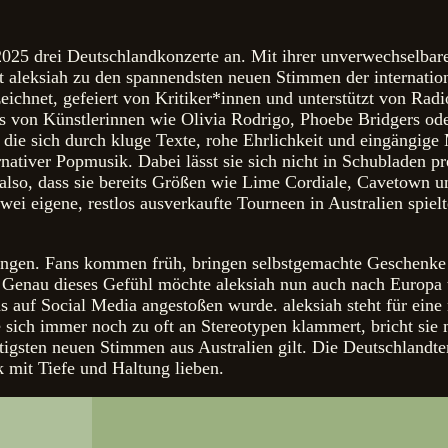
 2025 drei Deutschlandkonzerte an. Mit ihrer unverwechselba
t aleksiah zu den spannendsten neuen Stimmen der internation
zeichnet, gefeiert von Kritiker*innen und unterstützt von Radi
ns von Künstlerinnen wie Olivia Rodrigo, Phoebe Bridgers od
 die sich durch kluge Texte, rohe Ehrlichkeit und eingängige
nativer Popmusik. Dabei lässt sie sich nicht in Schubladen pr
also, dass sie bereits Größen wie Lime Cordiale, Cavetown un
i eigene, restlos ausverkaufte Tourneen in Australien spielt
gnungen. Fans kommen früh, bringen selbstgemachte Geschenke
. Genau dieses Gefühl möchte aleksiah nun auch nach Europa t
s auf Social Media angestoßen wurde. aleksiah steht für eine
ie sich immer noch zu oft an Stereotypen klammert, bricht si
wichtigsten neuen Stimmen aus Australien gilt. Die Deutschl
 mit Tiefe und Haltung lieben.