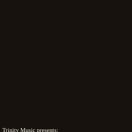
Zum
Inhalt
springen
Trinity Music presents: