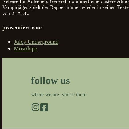
Release für Aufsehen. Generell dominiert eine düstere Atmo
Vampirjäger spielt der Rapper immer wieder in seinen Text
von 2LADE.
präsentiert von:
Juicy Underground
Mostdope
follow us
where we are, you're there