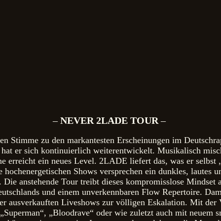
–
NEVER 2LADE TOUR
–
en Stimme zu den markantesten Erscheinungen im Deutschrap
at er sich kontinuierlich weiterentwickelt. Musikalisch misc
 erreicht ein neues Level. 2LADE liefert das, was er selbst
henergetischen Shows versprechen ein dunkles, lautes und
 Die anstehende Tour treibt dieses kompromisslose Mindset auf
Deutschlands und einem unverkennbaren Flow Repertoire. Da
ner ausverkauften Liveshows zur völligen Eskalation. Mit de
e „Superman“, „Bloodrave“ oder wie zuletzt auch mit neuem