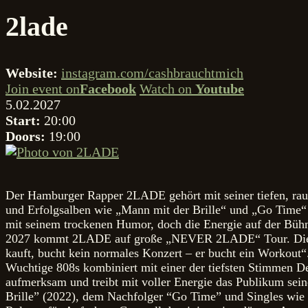
2lade
Website:
instagram.com/cashbrauchtmich
Join event on
Facebook
Watch on
Youtube
5.02.2027
Start:
20:00
Doors:
19:00
Der Hamburger Rapper 2LADE gehört mit seiner tiefen, rau
und Erfolgsalben wie „Mann mit der Brille“ und „Go Time“ h
mit seinem trockenen Humor, doch die Energie auf der Bühne
2027 kommt 2LADE auf große „NEVER 2LADE“ Tour. Die hoc
kauft, bucht kein normales Konzert – er bucht ein Workout“.
Wuchtige 808s kombiniert mit einer der tiefsten Stimmen 
aufmerksam und treibt mit voller Energie das Publikum sei
Brille” (2022), dem Nachfolger “Go Time” und Singles wi