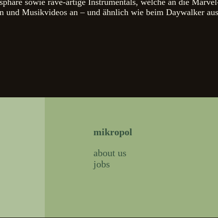
sphäre sowie rave-artige Instrumentals, welche an die Marve
en und Musikvideos an – und ähnlich wie beim Daywalker aus
mikropol
about us
jobs