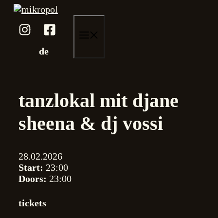
Skip
to
content
menu
de
tanzlokal mit djane
sheena & dj vossi
28.02.2026
Start:
23:00
Doors:
23:00
tickets